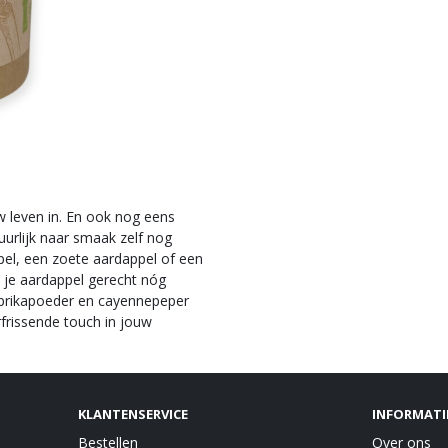
w leven in. En ook nog eens
uurlijk naar smaak zelf nog
pel, een zoete aardappel of een
t je aardappel gerecht nóg
paprikapoeder en cayennepeper
rfrissende touch in jouw
KLANTENSERVICE
INFORMATI
Bestellen
Over ons