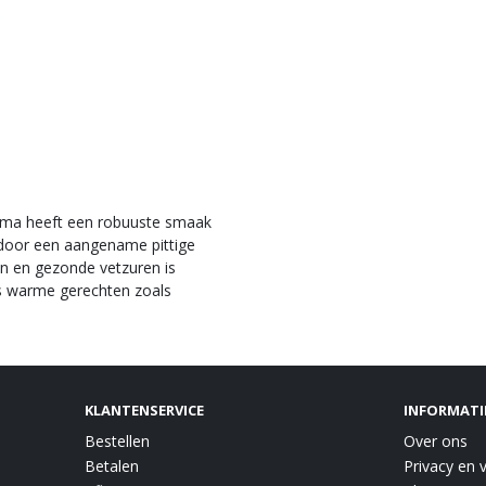
rrama heeft een robuuste smaak
door een aangename pittige
en en gezonde vetzuren is
ls warme gerechten zoals
KLANTENSERVICE
INFORMATI
Bestellen
Over ons
Betalen
Privacy en v