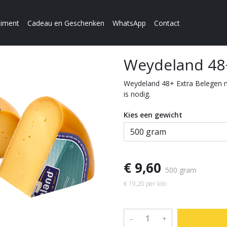
timent
Cadeau en Geschenken
WhatsApp
Contact
Weydeland 48+
Weydeland 48+ Extra Belegen m
is nodig.
Kies een gewicht
€ 9,60
500 gram
€ 19,20 per kilo
–
+