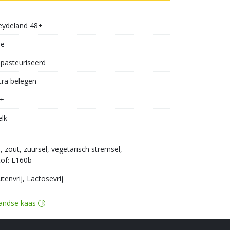
ydeland 48+
oe
pasteuriseerd
tra belegen
+
lk
zout, zuursel, vegetarisch stremsel, 
tof: E160b
utenvrij, Lactosevrij
llandse kaas