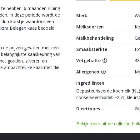
te hebben. 6 maanden rijping
elen. In deze periode wordt de
Merk
We
n dun korstje waardoor een
Melksoorten
K
 Extra Belegen kaas bedoeld
Melkbehandeling
Ge
n de prijzen gevallen met een
Smaaksterkte
Ex
elangrijkste kaaskeuring van
Vetgehalte
48
met gouden, zilveren en
ze ambachtelijke kaas met die
Allergenen
Me
Ingrediënten
Gepasteuriseerde koemelk (NL), 
conserveermiddel: E251, kleurs
Dieettypes
Gl
Bekijk meer uit de collectie ho