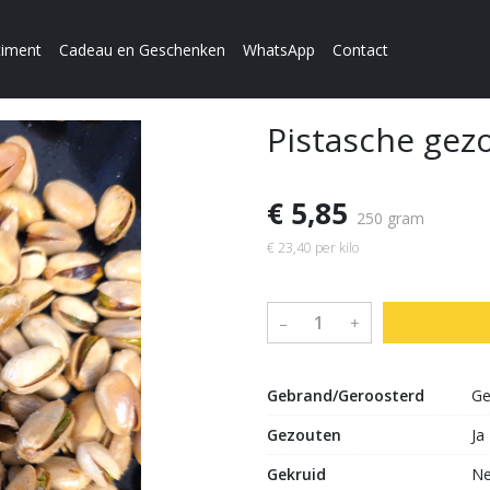
timent
Cadeau en Geschenken
WhatsApp
Contact
Pistasche gez
€ 5,85
250 gram
€ 23,40 per kilo
–
+
Gebrand/Geroosterd
Ge
Gezouten
Ja
Gekruid
N