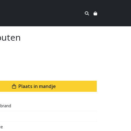
outen
Plaats in mandje
brand
ee