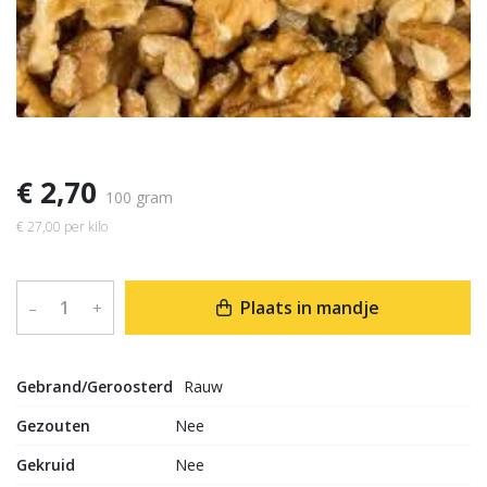
€ 2,70
100 gram
€ 27,00 per kilo
Plaats in mandje
–
+
Gebrand/Geroosterd
Rauw
Gezouten
Nee
Gekruid
Nee