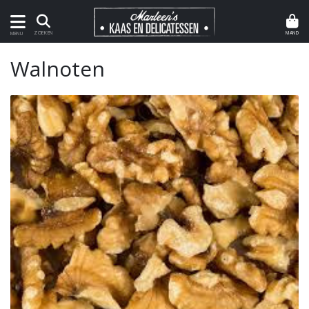
MAND
ZOEKEN
MENU
Walnoten