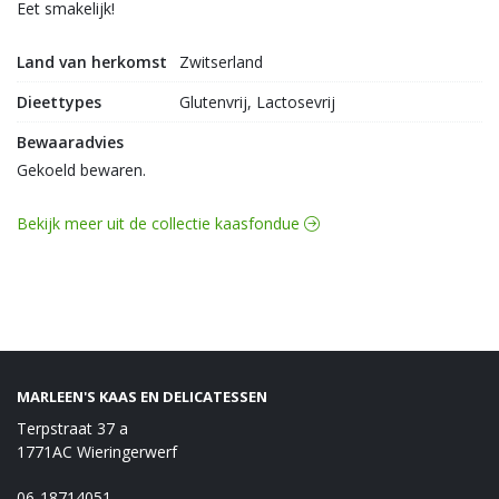
Eet smakelijk!
Land van herkomst
Zwitserland
Dieettypes
Glutenvrij, Lactosevrij
Bewaaradvies
Gekoeld bewaren.
Bekijk meer uit de collectie kaasfondue
MARLEEN'S KAAS EN DELICATESSEN
Terpstraat 37 a
1771AC Wieringerwerf
06-18714051