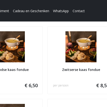
timent
Cadeau en Geschenken
WhatsApp
Contact
ndse kaas fondue
Zwitserse kaas fondue
€ 6,50
€ 8,
per persoon