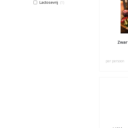
Lactosevrij
(1)
Zwart
per persoon