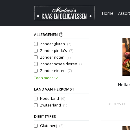
Home
Assor
ALLERGENEN
Zonder gluten
(7)
Zonder pinda's
(7)
Zonder noten
(7)
Zonder schaaldieren
(7)
Zonder eieren
(7)
Toon meer
Holla
LAND VAN HERKOMST
Nederland
(6)
per persoon
Zwitserland
(1)
DIEETTYPES
Glutenvrij
(3)