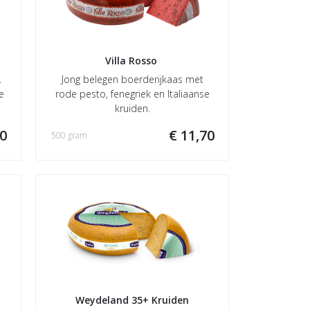
Villa Rosso 
.
Jong belegen boerderijkaas met
e
rode pesto, fenegriek en Italiaanse
kruiden.
70
€ 11,70
500 gram
Weydeland 35+ Kruiden