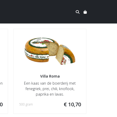
Villa Roma
en
Een kaas van de boerderij met
fenegriek, prei, chili, knoflook,
paprika en lavas.
70
€ 10,70
500 gram