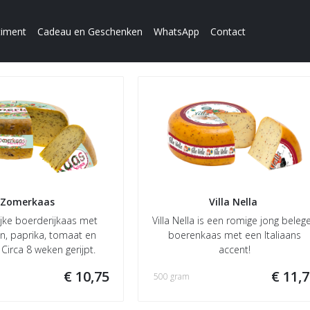
timent
Cadeau en Geschenken
WhatsApp
Contact
Zomerkaas
Villa Nella 
ijke boerderijkaas met
Villa Nella is een romige jong beleg
n, paprika, tomaat en
boerenkaas met een Italiaans
 Circa 8 weken gerijpt.
accent!
€ 10,75
€ 11,
500 gram