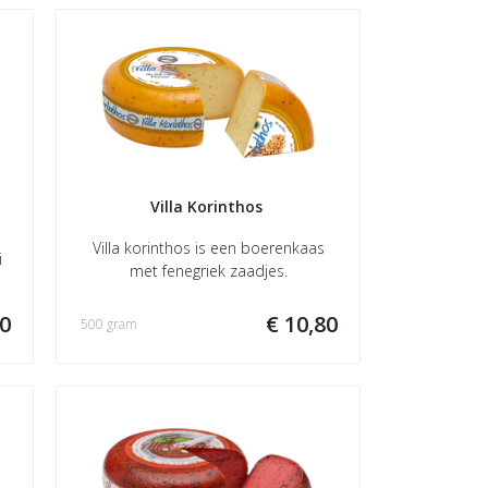
Villa Korinthos 
Villa korinthos is een boerenkaas
i
met fenegriek zaadjes.
20
€ 10,80
500 gram