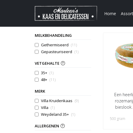
Home
Assor
MELKBEHANDELING
Gethermiseerd
(11)
Gepasteuriseerd
(1)
VETGEHALTE
35+
(1)
48+
(11)
MERK
Een heerl
Villa Kruidenkaas
rozemarij
(9)
bieslook.
Villa
(1)
Weydeland 35+
(1)
500 gram
ALLERGENEN