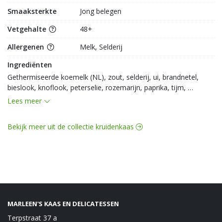
Smaaksterkte
Jong belegen
Vetgehalte
48+
Allergenen
Melk, Selderij
Ingrediënten
Gethermiseerde koemelk (NL), zout, selderij, ui, brandnetel, 
bieslook, knoflook, peterselie, rozemarijn, paprika, tijm, 
conserveermiddel E251, zuursel, vegetarisch stremsel
Lees meer
Bekijk meer uit de collectie kruidenkaas
MARLEEN'S KAAS EN DELICATESSEN
Terpstraat 37 a