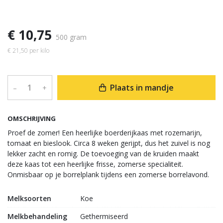
€ 10,75
500 gram
€ 21,50 per kilo
Plaats in mandje
–
+
OMSCHRIJVING
Proef de zomer! Een heerlijke boerderijkaas met rozemarijn,
tomaat en bieslook. Circa 8 weken gerijpt, dus het zuivel is nog
lekker zacht en romig. De toevoeging van de kruiden maakt
deze kaas tot een heerlijke frisse, zomerse specialiteit.
Onmisbaar op je borrelplank tijdens een zomerse borrelavond.
Melksoorten
Koe
Melkbehandeling
Gethermiseerd